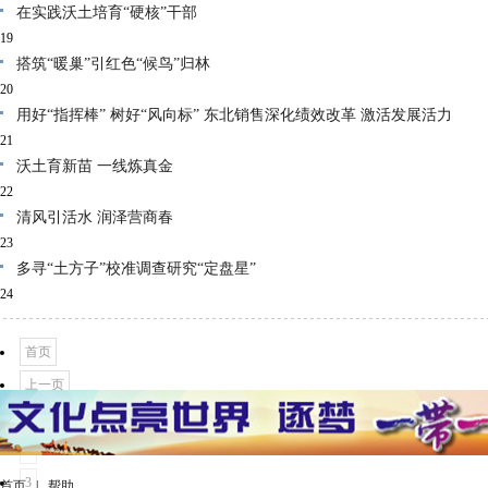
在实践沃土培育“硬核”干部
19
搭筑“暖巢”引红色“候鸟”归林
20
用好“指挥棒” 树好“风向标” 东北销售深化绩效改革 激活发展活力
21
沃土育新苗 一线炼真金
22
清风引活水 润泽营商春
23
‌多寻“土方子”校准调查研究“定盘星”
24
首页
上一页
1
2
3
首页
|
帮助