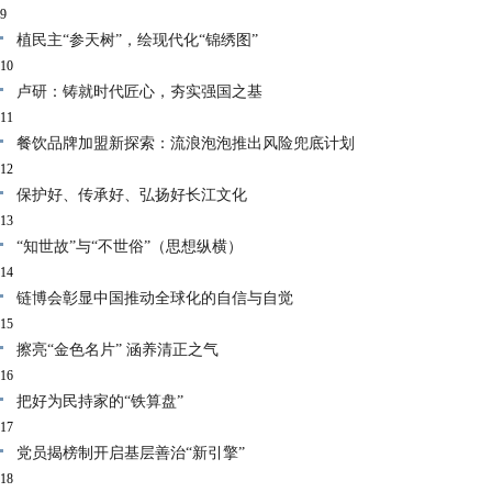
9
植民主“参天树”，绘现代化“锦绣图”
10
卢研：铸就时代匠心，夯实强国之基
11
餐饮品牌加盟新探索：流浪泡泡推出风险兜底计划
12
保护好、传承好、弘扬好长江文化
13
“知世故”与“不世俗”（思想纵横）
14
链博会彰显中国推动全球化的自信与自觉
15
擦亮“金色名片” 涵养清正之气
16
把好为民持家的“铁算盘”
17
党员揭榜制开启基层善治“新引擎”
18