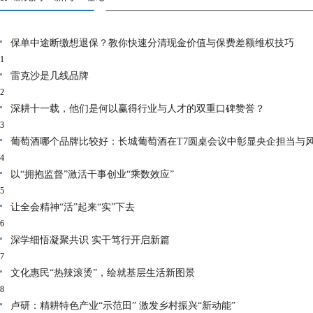
保单中途断缴想退保？教你快速分清现金价值与保费差额维权技巧
1
雷克沙是几线品牌
2
深耕十一载，他们是何以赢得行业与人才的双重口碑赞誉？
3
葡萄酒哪个品牌比较好：长城葡萄酒在T7圆桌会议中彰显央企担当与
4
以“拥抱监督”激活干事创业“乘数效应”
5
让全会精神“活”起来“实”下去
6
深学细悟凝聚共识 实干笃行开启新篇
7
文化惠民“热辣滚烫”，绘就基层生活新图景
8
卢研：精耕特色产业“示范田” 激发乡村振兴“新动能”