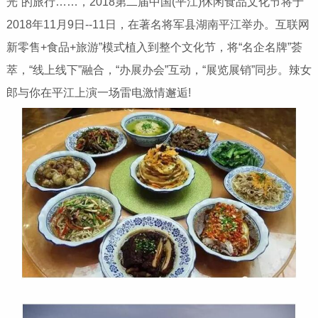
光”的旅行……，2018第二届中国(平江)休闲食品文化节将于
2018年11月9日--11日，在著名将军县湖南平江举办。互联网
新零售+食品+旅游”模式植入到整个文化节，将“名企名牌”荟
萃，“线上线下”融合，“办展办会”互动，“展览展销”同步。辣女
郎与你在平江上演一场雷电激情邂逅!