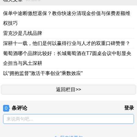
保单中途断缴想退保？教你快速分清现金价值与保费差额维
权技巧
雷克沙是几线品牌
深耕十一载，他们是何以赢得行业与人才的双重口碑赞誉？
葡萄酒哪个品牌比较好：长城葡萄酒在T7圆桌会议中彰显央
企担当与风土深耕
以“拥抱监督”激活干事创业“乘数效应”
返回栏目>>
条评论
登录
0
来说两句吧...