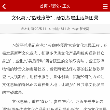
首页
•
理论
• 正文
文化惠民“热辣滚烫”，绘就基层生活新图景
发布时间:
2025-11-14
浏览:
811 次 作者:新尧网
习近平总书记在湖北考察时强调“实施文化惠民工程，积
极发展新型文化业态，把更多优质文化产品和服务送到群众
身边”，当北京“美后肆时”四合院里的交响乐奏响，当江苏博
物馆的珍贵文物走进社区，当云南老达保村寨的拉祜族歌舞
登上央视舞台，用精准服务、量体创新、赋能经济的方式让
文化惠民的春风正吹遍神州大地，让城乡百姓共享文化发展
的丰硕成果。
文化惠民，重在“直达”，贵在“贴心”。习近平总书记强
调“把更多优质文化产品和服务送到群众身边”，这为文化惠民