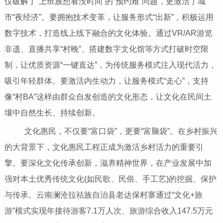
仅破解了“上班族想看没时间”的“预约难”问题，更激活了城
市“夜经济”。要拥抱技术变革，让服务形式“出新”，积极运用
数字技术，打造线上线下融合的文化体验。通过VR/AR游览
非遗、直播共享“村晚”、搭建数字文化馆等方式打破时空限
制，让优质资源“一键直达”，为传统服务模式注入现代活力，
吸引年轻群体。要激活内生动力，让服务模式“走心”，支持
像“村BA”这样由群众自发创造的文化形态，让文化在民间土
壤中自然生长、持续创新。
文化惠民，不仅要“富口袋”，更要“富脑袋”。在乡村振兴
的大背景下，文化惠民工程正成为激活乡村活力的重要引
擎。要深化文化传承创新，滋养精神世界，在产业发展中加
强对本土优秀传统文化(如民歌、民俗、手工艺)的挖掘、保护
与传承。云南澜沧拉祜族自治县老达保村寨通过“文化+旅
游”模式实现年接待游客7.1万人次、旅游综合收入147.5万元