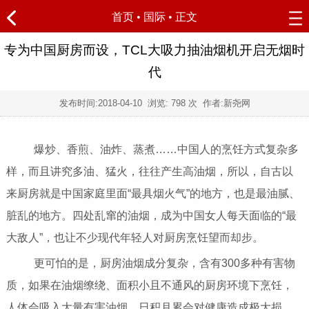
首页
•
国际
• 正文
专为中国厨房而设，TCL大吸力抽油烟机开启无烟时
代
发布时间:
2018-04-10
浏览:
798 次 作者:新尧网
爆炒、香煎、油炸、蒸煮……中国人的烹饪方式复杂多
样，而且讲究多油、猛火，往往产生高油烟，所以，自古以
来厨房就是中国家庭里面“最具烟火气”的地方，也是最油腻、
脏乱的地方。四处乱窜的油烟，成为中国女人每天面临的“最
大敌人”，也让不少现代年轻人对厨房烹饪望而却步。
更可怕的是，厨房油烟成分复杂，含有300多种有害物
质，如果在油烟缭绕、面积小且不通风的厨房环境下烹饪，
人体会吸入大量有害油烟，日积月累会对健康造成极大损