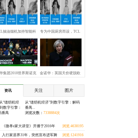
CL抽油烟机加持智能科
专为中国厨房而设，TCL
，大吸力打造中国无烟
大吸力抽油烟机开启无烟
厨房
时代
华集团2018世界斯诺克
金诺华：英国天价硬脱欧
国公开赛确立领导地位
移民条例或将变更
关注
图片
资讯
塞尔比问鼎冠军
从“缝纫机经济”到数字引擎：解码
番禺...
浏览次数：
7338884次
《微孝e家大讲堂》开播于2016年
浏览:4638195
次
入行家居界31年，突然宣布进军舞
浏览:1241916