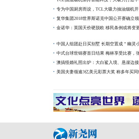
专为中国厨房而设，TCL大吸力抽油烟机
复华集团2018世界斯诺克中国公开赛确立领
比问鼎冠军
金诺华：英国天价硬脱欧 移民条例或将变
中国人组团赴日买别墅 长期空置成＂幽灵
中式台球世锦赛首日结果 梅林享受比赛，
败
澳搞怪婚礼照出炉：大白鲨入境、悬崖边接吻
美国夫妻领逾3亿美元彩票大奖 称多年买同