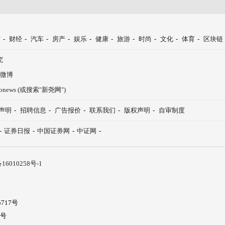
技
-
财经
-
汽车
-
房产
-
娱乐
-
健康
-
旅游
-
时尚
-
文化
-
体育
-
区块链
究
微博
aonews (或搜索"新尧网")
声明
-
招聘信息
-
广告报价
-
联系我们
-
版权声明
-
自审制度
-
证券日报
-
中国证券网
-
中证网
-
16010258号-1
717号
5号