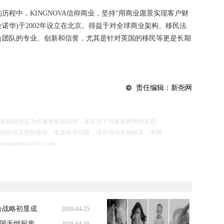
历程中，KINGNOVA信仰商业，坚持“用商业愿景实现客户财
即金诺华)于2002年设立在北京。得益于对全球商业架构、移民法
合团队的专业、创新和信誉，尤其是针对英国的移民等更是长期
责任编辑：新尧网
布稿件是为传播更多的信息，发布并不代表本网赞同其观
稿件涉及您的版权、名益权等问题，请尽快与本网联系，本网
news@163.com
合战略初显成
2018-04-25
中国无烟厨房