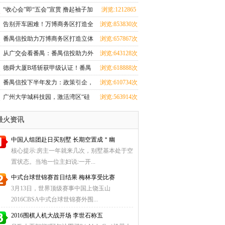
蹈界？红星美凯龙究竟在闹哪
次
“收心会”即“五会”宣贯 撸起袖子加
浏览:1212865
young？！
油干
次
告别开车困难！万博商务区打造全
浏览:853830次
市第一地下环路导航
番禺信投助力万博商务区打造立体
浏览:657867次
交通，重塑番禺出行新格局
从广交会看番禺：番禺信投助力外
浏览:643128次
贸腾飞之路
德舜大厦B塔斩获甲级认证！番禺
浏览:618888次
信投赋能湾区商务新高度
番禺信投下半年发力：政策引企，
浏览:610734次
科创赋能！
广州大学城科技园，激活湾区“硅
浏览:563914次
谷”动能
最火资讯
中国人组团赴日买别墅 长期空置成＂幽
核心提示:房主一年就来几次，别墅基本处于空
置状态。当地一位主妇说:一开...
中式台球世锦赛首日结果 梅林享受比赛
3月13日，世界顶级赛事中国上饶玉山
2016CBSA中式台球世锦赛外围...
2016围棋人机大战开场 李世石称五