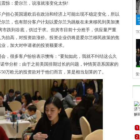
震惊：爱尔兰，说涨就涨变化太快!
户担心英国退欧后在政治和经济上可能出现不稳定变化，所以
爱尔兰，也有部分客户计划以爱尔兰为跳板在未来移民到美加澳
尔兰房市跌到谷底，供过于求。但房市目前十分抢手，供应量严重
T
人为抬高，对投资款涨价。投资企业仍将是爱尔兰移民政策的焦
就业，加大对申请者的投资额要求。
技
，很多客户纷纷表示懊悔：“要知如此，我就不纠结这么久
”金诺华分析：由于之前美国排期过长的问题，钟情英语系国家的
50万欧元的投资款对于他们而言，算是相当划算的了。
复
中