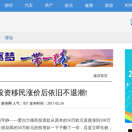
财经
汽车
房产
娱乐
健康
旅游
时
理论
返回首页
投资移民涨价后依旧不退潮!
：新尧网 人气：
857 发布时间：2017-02-24
静——爱尔兰移民投资款从原本的50万欧元直接涨到100万
很划算的50万欧元的投资款一下子翻了一倍，且是立即生效，