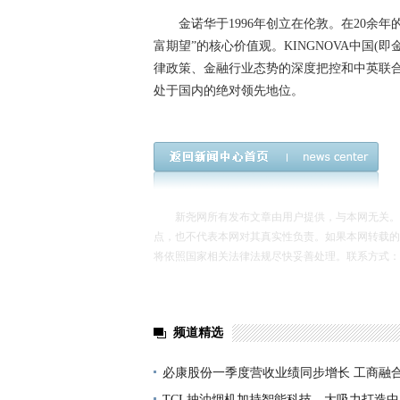
金诺华于1996年创立在伦敦。在20余年的
富期望”的核心价值观。KINGNOVA中国(
律政策、金融行业态势的深度把控和中英联
处于国内的绝对领先地位。
新尧网所有发布文章由用户提供，与本网无关。发
点，也不代表本网对其真实性负责。如果本网转载的
将依照国家相关法律法规尽快妥善处理。联系方式：xinyao
频道精选
必康股份一季度营收业绩同步增长 工商融
效
TCL抽油烟机加持智能科技，大吸力打造