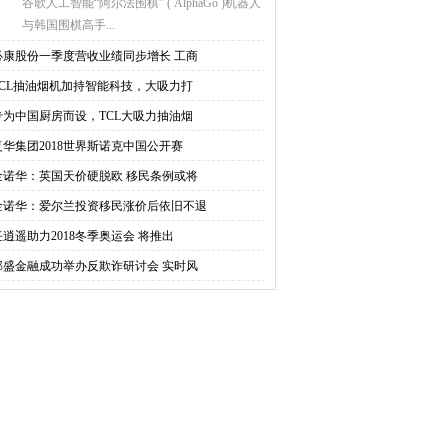
谷歌人工智能“阿尔法围棋” ( AlphaGo )机器人
与韩国围棋高手...
必康股份一季度营收业绩同步增长 工商
TCL抽油烟机加持智能科技，大吸力打
专为中国厨房而设，TCL大吸力抽油烟
复华集团2018世界斯诺克中国公开赛
金诺华：英国天价硬脱欧 移民条例或将
金诺华：爱尔兰投资移民涨价后依旧不退
任逍遥助力2018冬季奥运会 将推出
邦盛金融成功举办反欺诈研讨会 实时风