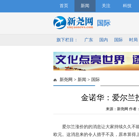
首页
新闻
关注
科技
国际
旗下栏目：
广东
国内
国际
时局
新尧网
>
新闻
>
国际
金诺华：爱尔兰
来源：新尧网 作者
爱尔兰涨价的的消息让大家持续久久不能平
欧元。这消息来的令人措手不及，原本算得上