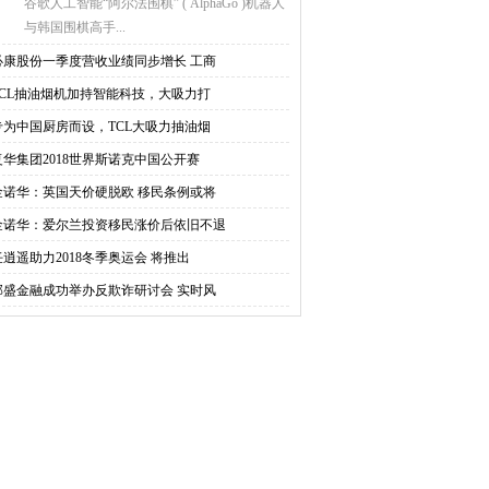
谷歌人工智能“阿尔法围棋” ( AlphaGo )机器人
与韩国围棋高手...
必康股份一季度营收业绩同步增长 工商
TCL抽油烟机加持智能科技，大吸力打
专为中国厨房而设，TCL大吸力抽油烟
复华集团2018世界斯诺克中国公开赛
金诺华：英国天价硬脱欧 移民条例或将
金诺华：爱尔兰投资移民涨价后依旧不退
任逍遥助力2018冬季奥运会 将推出
邦盛金融成功举办反欺诈研讨会 实时风