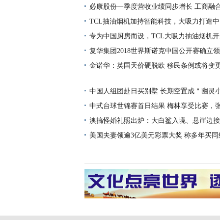
必康股份一季度营收业绩同步增长 工商融
效
TCL抽油烟机加持智能科技，大吸力打造
专为中国厨房而设，TCL大吸力抽油烟机
复华集团2018世界斯诺克中国公开赛确立领
比问鼎冠军
金诺华：英国天价硬脱欧 移民条例或将变
中国人组团赴日买别墅 长期空置成＂幽灵
中式台球世锦赛首日结果 梅林享受比赛，
败
澳搞怪婚礼照出炉：大白鲨入境、悬崖边接吻
美国夫妻领逾3亿美元彩票大奖 称多年买同