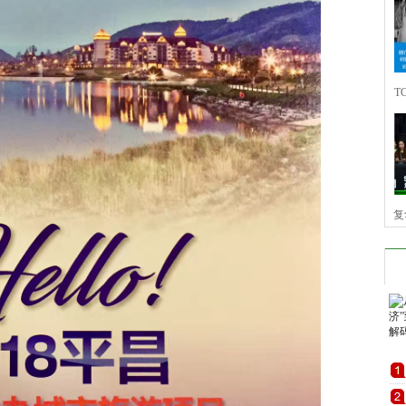
T
技
复
中