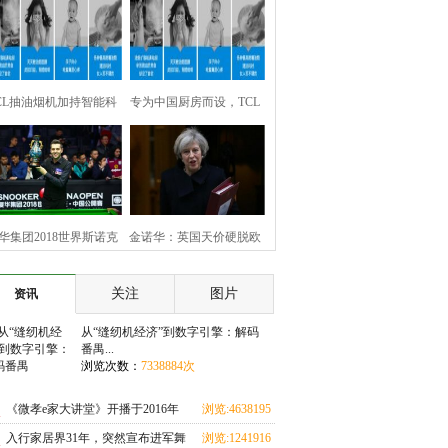
CL抽油烟机加持智能科
专为中国厨房而设，TCL
，大吸力打造中国无烟
大吸力抽油烟机开启无烟
厨房
时代
华集团2018世界斯诺克
金诺华：英国天价硬脱欧
国公开赛确立领导地位
移民条例或将变更
关注
图片
资讯
塞尔比问鼎冠军
从“缝纫机经济”到数字引擎：解码
番禺...
浏览次数：
7338884次
《微孝e家大讲堂》开播于2016年
浏览:4638195
次
入行家居界31年，突然宣布进军舞
浏览:1241916