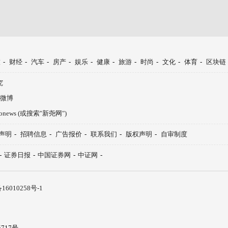
技
-
财经
-
汽车
-
房产
-
娱乐
-
健康
-
旅游
-
时尚
-
文化
-
体育
-
区块链
究
微博
aonews (或搜索"新尧网")
声明
-
招聘信息
-
广告报价
-
联系我们
-
版权声明
-
自审制度
-
证券日报
-
中国证券网
-
中证网
-
16010258号-1
717号