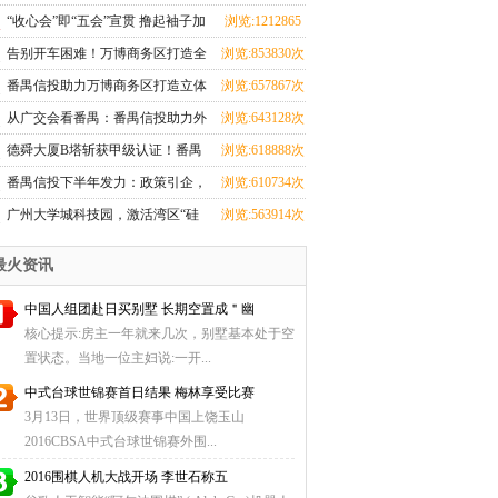
蹈界？红星美凯龙究竟在闹哪
次
“收心会”即“五会”宣贯 撸起袖子加
浏览:1212865
young？！
油干
次
告别开车困难！万博商务区打造全
浏览:853830次
市第一地下环路导航
番禺信投助力万博商务区打造立体
浏览:657867次
交通，重塑番禺出行新格局
从广交会看番禺：番禺信投助力外
浏览:643128次
贸腾飞之路
德舜大厦B塔斩获甲级认证！番禺
浏览:618888次
信投赋能湾区商务新高度
番禺信投下半年发力：政策引企，
浏览:610734次
科创赋能！
广州大学城科技园，激活湾区“硅
浏览:563914次
谷”动能
最火资讯
中国人组团赴日买别墅 长期空置成＂幽
核心提示:房主一年就来几次，别墅基本处于空
置状态。当地一位主妇说:一开...
中式台球世锦赛首日结果 梅林享受比赛
3月13日，世界顶级赛事中国上饶玉山
2016CBSA中式台球世锦赛外围...
2016围棋人机大战开场 李世石称五