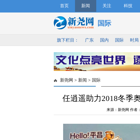
首页
新闻
关注
科技
国际
旗下栏目：
广东
国内
国际
时局
新尧网
>
新闻
>
国际
任逍遥助力2018冬季
来源：新尧网 作者