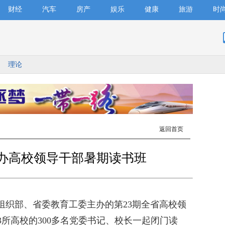
财经
汽车
房产
娱乐
健康
旅游
时
理论
返回首页
举办高校领导干部暑期读书班
组织部、省委教育工委主办的第23期全省高校领
3所高校的300多名党委书记、校长一起闭门读