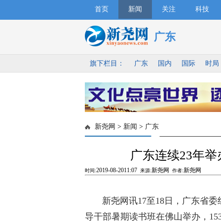
首页
新闻
关注
科技
广东
旗下栏目：
广东
国内
国际
时局
新尧网
>
新闻
>
广东
广东连续23年
2019-08-2011:07
新尧网
新尧网
时间:
来源:
作者:
新尧网讯17至18日，广东省委
导干部暑期读书班在佛山举办，15