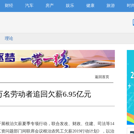
财经
汽车
房产
娱乐
健康
旅游
时
理论
返回首页
万名劳动者追回欠薪6.95亿元
根治欠薪夏季专项行动，联合发改、财政、住建、司法等14
资问题部门间联席会议根治农民工欠薪2019行动计划》，以治