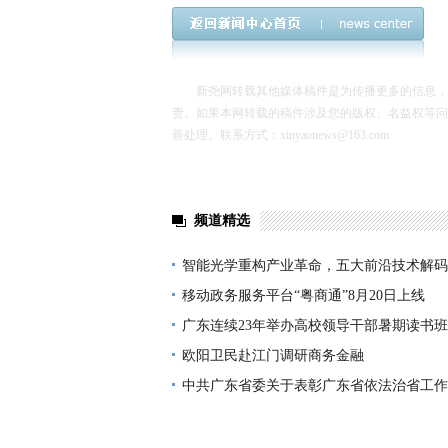
新尧网转载其他媒体稿件是为传播更多的信息，转
责。如果本网转载的稿件涉及您的版权、名益权等问
善处理。联系方式：xinyaonews@163.com
频道精选
智能光学重构产业革命，五大前沿技术解码
亿新蓝海
移动政务服务平台“粤商通”8月20日上线
广东连续23年举办高校领导干部暑期读书班
欧阳卫民赴江门调研商务金融
中共广东省委关于表彰广东省依法治省工作
先进个人的决定