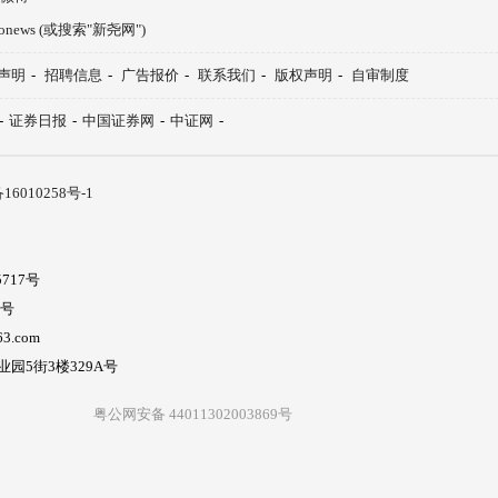
aonews (或搜索"新尧网")
声明
-
招聘信息
-
广告报价
-
联系我们
-
版权声明
-
自审制度
-
证券日报
-
中国证券网
-
中证网
-
16010258号-1
717号
5号
3.com
5街3楼329A号
粤公网安备 44011302003869号