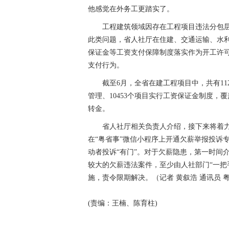
他感觉在外务工更踏实了。
工程建筑领域因存在工程项目违法分包层
此类问题，省人社厅在住建、交通运输、水
保证金等工资支付保障制度落实作为开工许
支付行为。
截至6月，全省在建工程项目中，共有1123
管理、10453个项目实行工资保证金制度，覆
转金。
省人社厅相关负责人介绍，接下来将着力
在“粤省事”微信小程序上开通欠薪举报投诉
动者投诉“有门”。对于欠薪隐患，第一时间
较大的欠薪违法案件，至少由人社部门“一把
施，责令限期解决。（记者 黄叙浩 通讯员 
(责编：王楠、陈育柱)