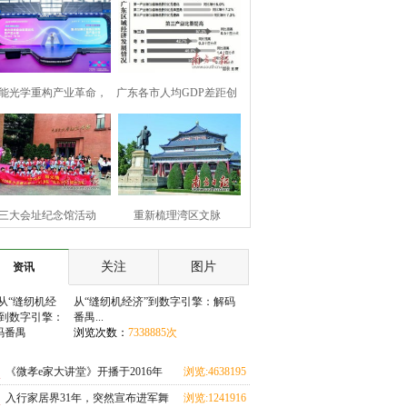
能光学重构产业革命，
广东各市人均GDP差距创
大前沿技术解码眼镜行
近年新低
业千亿新蓝海
三大会址纪念馆活动
重新梳理湾区文脉
amp;#160;党组织可“点
&amp;#160;唤起共同文化
关注
图片
资讯
单”参与
记忆
从“缝纫机经济”到数字引擎：解码
番禺...
浏览次数：
7338885次
《微孝e家大讲堂》开播于2016年
浏览:4638195
次
入行家居界31年，突然宣布进军舞
浏览:1241916