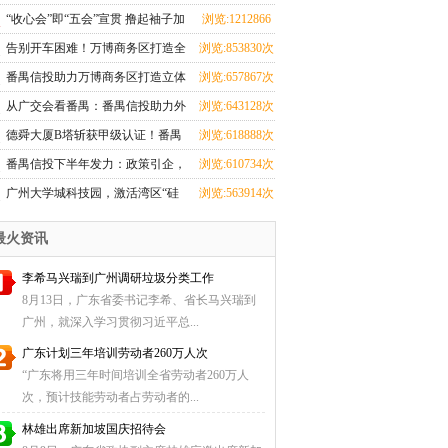
蹈界？红星美凯龙究竟在闹哪
次
“收心会”即“五会”宣贯 撸起袖子加
浏览:1212866
young？！
油干
次
告别开车困难！万博商务区打造全
浏览:853830次
市第一地下环路导航
番禺信投助力万博商务区打造立体
浏览:657867次
交通，重塑番禺出行新格局
从广交会看番禺：番禺信投助力外
浏览:643128次
贸腾飞之路
德舜大厦B塔斩获甲级认证！番禺
浏览:618888次
信投赋能湾区商务新高度
番禺信投下半年发力：政策引企，
浏览:610734次
科创赋能！
广州大学城科技园，激活湾区“硅
浏览:563914次
谷”动能
最火资讯
李希马兴瑞到广州调研垃圾分类工作
8月13日，广东省委书记李希、省长马兴瑞到
广州，就深入学习贯彻习近平总...
广东计划三年培训劳动者260万人次
“广东将用三年时间培训全省劳动者260万人
次，预计技能劳动者占劳动者的...
林雄出席新加坡国庆招待会