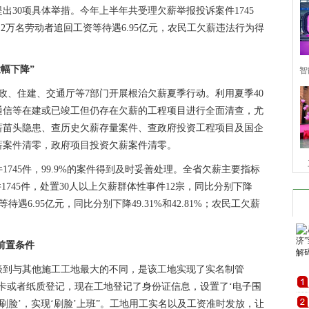
30项具体举措。今年上半年共受理欠薪举报投诉案件1745
.2万名劳动者追回工资等待遇6.95亿元，农民工欠薪违法行为得
幅下降”
智
、住建、交通厅等7部门开展根治欠薪夏季行动。利用夏季40
五
通信等在建或已竣工但仍存在欠薪的工程项目进行全面清查，尤
薪苗头隐患、查历史欠薪存量案件、查政府投资工程项目及国企
薪案件清零，政府项目投资欠薪案件清零。
745件，99.9%的案件得到及时妥善处理。全省欠薪主要指标
1745件，处置30人以上欠薪群体性事件12宗，同比分别下降
&
资等待遇6.95亿元，同比分别下降49.31%和42.81%；农民工欠薪
前置条件
到与其他施工工地最大的不同，是该工地实现了实名制管
卡或者纸质登记，现在工地登记了身份证信息，设置了‘电子围
‘刷脸’，实现‘刷脸’上班”。工地用工实名以及工资准时发放，让