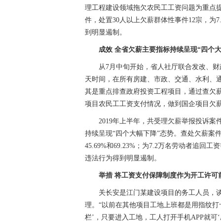
理工程建设领域拖欠农民工工资问题为重点提出
件，处置30人以上欠薪群体性事件12宗，为7
到明显遏制。
成效 全省欠薪主要指标持续呈现“四个大
从7月中旬开始，省人社厅联合发改、财政
天时间，在所有房建、市政、交通、水利、
其是重点排查政府投资工程项目，通过查欠
项目农民工工资支付情况，做到国企项目欠
2019年上半年，共受理欠薪举报投诉案件1
持续呈现“四个大幅下降”态势。查处欠薪案件
45.69%和69.23%；为7.2万名劳动者追回工
违法行为得到明显遏制。
举措 将工资支付保障制度作为开工许可
关长安是江门某建设项目的务工人员，谈
理。“以前在其他项目工地上班都是用指纹打
栏’，只要进入工地，工人打开手机APP就可