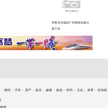
李希马兴瑞到广州调研垃圾分
类工作
技
-
财经
-
汽车
-
房产
-
娱乐
-
健康
-
旅游
-
时尚
-
文化
-
体育
-
区块链
究
微博