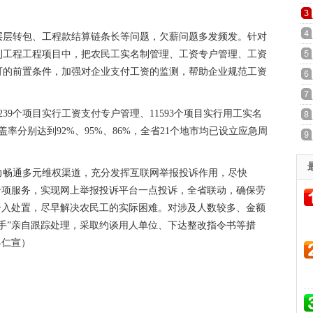
层转包、工程款结算链条长等问题，欠薪问题多发频发。针对
利工程工程项目中，把农民工实名制管理、工资专户管理、工资
可的前置条件，加强对企业支付工资的监测，帮助企业规范工资
9个项目实行工资支付专户管理、11593个项目实行用工实名
盖率分别达到92%、95%、86%，全省21个地市均已设立应急周
畅通多元维权渠道，充分发挥互联网举报投诉作用，尽快
专项服务，实现网上举报投诉平台一点投诉，全省联动，确保劳
介入处置，尽早解决农民工的实际困难。对涉及人数较多、金额
手”亲自跟踪处理，采取约谈用人单位、下达整改指令书等措
粤仁宣）