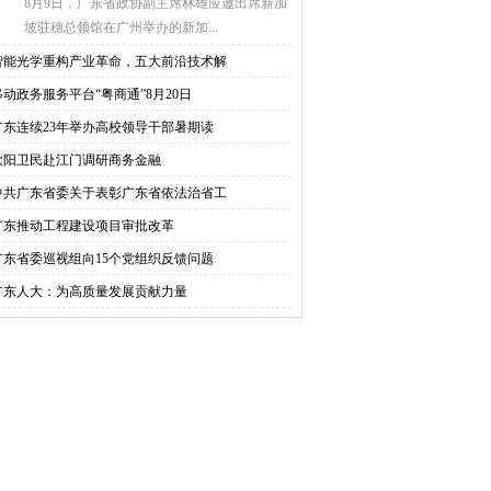
8月9日，广东省政协副主席林雄应邀出席新加
坡驻穗总领馆在广州举办的新加...
智能光学重构产业革命，五大前沿技术解
移动政务服务平台“粤商通”8月20日
广东连续23年举办高校领导干部暑期读
欧阳卫民赴江门调研商务金融
中共广东省委关于表彰广东省依法治省工
广东推动工程建设项目审批改革
广东省委巡视组向15个党组织反馈问题
广东人大：为高质量发展贡献力量