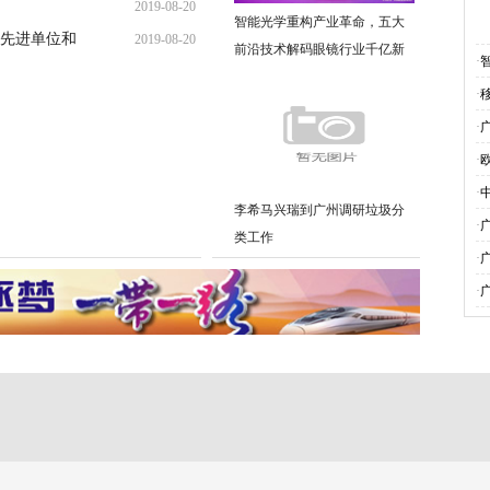
2019-08-20
智能光学重构产业革命，五大
先进单位和
2019-08-20
前沿技术解码眼镜行业千亿新
·
蓝海
·
·
·
·
李希马兴瑞到广州调研垃圾分
·
类工作
·
·