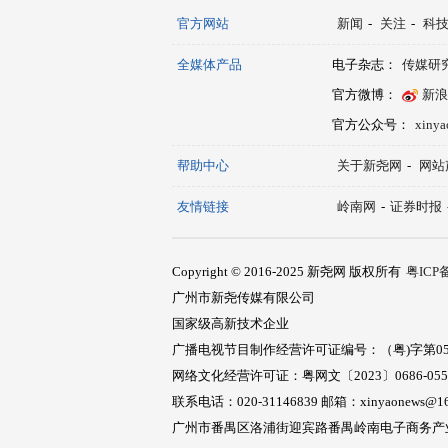
官方网站
新闻
-
关注
-
科
全媒体产品
电子杂志：
传媒研
官方微博：
新浪
官方公众号：
xiny
帮助中心
关于新尧网
-
网站
友情链接
岭南网
-
证券时报
Copyright © 2016-2025 新尧网 版权所有
粤ICP备
广州市新尧传媒有限公司
国家级高新技术企业
广播电视节目制作经营许可证编号：（粤)字第05
网络文化经营许可证：粤网文〔2023〕0686-05
联系电话：020-31146839 邮箱：xinyaonews@16
广州市番禺区洛浦街迎宾路番禺岭南电子商务产业园