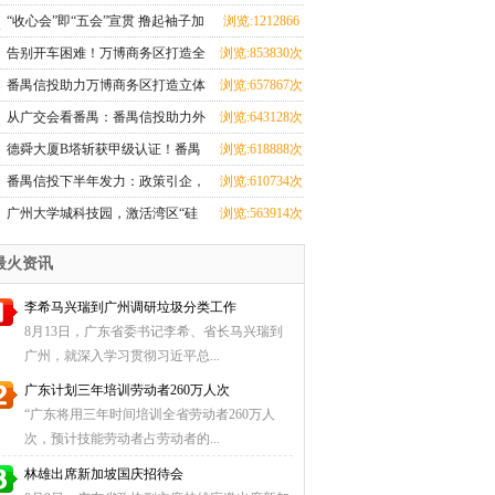
蹈界？红星美凯龙究竟在闹哪
次
“收心会”即“五会”宣贯 撸起袖子加
浏览:1212866
young？！
油干
次
告别开车困难！万博商务区打造全
浏览:853830次
市第一地下环路导航
番禺信投助力万博商务区打造立体
浏览:657867次
交通，重塑番禺出行新格局
从广交会看番禺：番禺信投助力外
浏览:643128次
贸腾飞之路
德舜大厦B塔斩获甲级认证！番禺
浏览:618888次
信投赋能湾区商务新高度
番禺信投下半年发力：政策引企，
浏览:610734次
科创赋能！
广州大学城科技园，激活湾区“硅
浏览:563914次
谷”动能
最火资讯
李希马兴瑞到广州调研垃圾分类工作
8月13日，广东省委书记李希、省长马兴瑞到
广州，就深入学习贯彻习近平总...
广东计划三年培训劳动者260万人次
“广东将用三年时间培训全省劳动者260万人
次，预计技能劳动者占劳动者的...
林雄出席新加坡国庆招待会