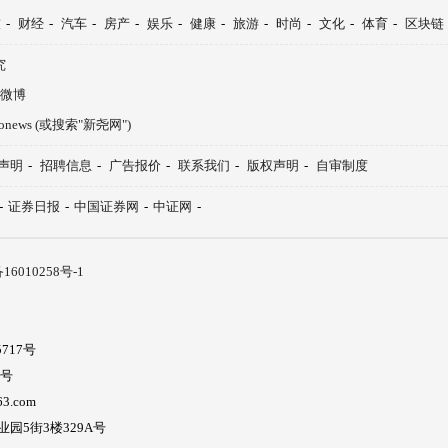
技
-
财经
-
汽车
-
房产
-
娱乐
-
健康
-
旅游
-
时尚
-
文化
-
体育
-
区块链
究
微博
aonews (或搜索"新尧网")
声明
-
招聘信息
-
广告报价
-
联系我们
-
版权声明
-
自审制度
-
证券日报
-
中国证券网
-
中证网
-
16010258号-1
717号
5号
3.com
5街3楼329A号