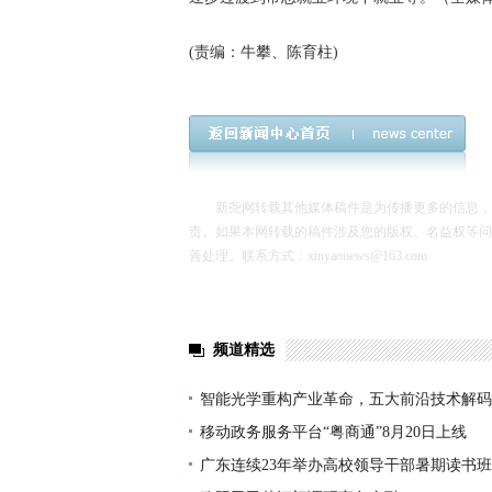
(责编：牛攀、陈育柱)
新尧网转载其他媒体稿件是为传播更多的信息，转
责。如果本网转载的稿件涉及您的版权、名益权等问
善处理。联系方式：xinyaonews@163.com
频道精选
智能光学重构产业革命，五大前沿技术解码
亿新蓝海
移动政务服务平台“粤商通”8月20日上线
广东连续23年举办高校领导干部暑期读书班