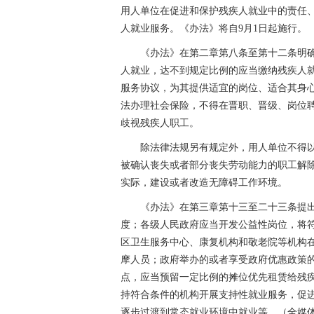
用人单位在促进和保护残疾人就业中的责任
人就业服务。《办法》将自9月1日起施行。
《办法》在第二章第八条至第十二条明确
人就业，达不到规定比例的应当缴纳残疾人
服务协议，为其提供适宜的岗位、适合其身
法办理社会保险，不得在晋职、晋级、岗位
歧视残疾人职工。
除法律法规另有规定外，用人单位不得以
被确认丧失或者部分丧失劳动能力的职工解
实际，建设或者改造无障碍工作环境。
《办法》在第三章第十三至二十三条提出
度；各级人民政府应当开发公益性岗位，将
区卫生服务中心、康复机构和敬老院等机构
摩人员；政府举办的或者享受政府优惠政策
点，应当预留一定比例的摊位优先租赁给残疾
持符合条件的机构开展支持性就业服务，促
逐步过渡到常态就业环境中就业等。（全媒