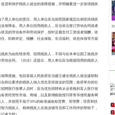
、促进和保护残疾人就业的保障措施，并明确要进一步加强残疾
了用人单位的责任。用人单位应当按照国家规定比例安排残疾
就业保障金。用人单位招用残疾人，应当依法签订劳动合同或者
智
心状况的劳动条件和劳动保护，按时足额支付工资或者报酬，依
五
聘任、职称评定、报酬、社会保险、生活福利、休息休假等方面
残疾为由拒绝录用、招用残疾人，不得与在本单位因工致残并
除劳动合同。《办法》还提出，用人单位应当根据招用的残疾人
&
保障措施。包括各级人民政府应当建立健全残疾人就业援助制
符合岗位要求的残疾人纳入优先安排就业的范围；政府举办的社
在招聘医疗按摩人员时，应当优先招聘有从业资格的盲人医疗按
的各类经营性市场、商铺，以及新增邮政报刊零售等便民服务网
人，并按照不低于50%的标准减收租赁费、管理费；培育和扶
进智力残疾人、精神残疾人在就业辅导员和工作同伴的帮助下，
体记者方晴）