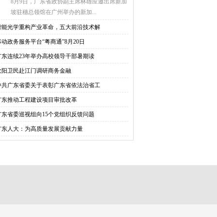
8月9日，广东省政协副主席林雄应邀出席新加
坡驻穗总领馆在广州举办的新加...
智能光学重构产业革命，五大前沿技术解
移动政务服务平台“粤商通”8月20日
广东连续23年举办高校领导干部暑期读
欧阳卫民赴江门调研商务金融
中共广东省委关于表彰广东省依法治省工
广东推动工程建设项目审批改革
广东省委巡视组向15个党组织反馈问题
广东人大：为高质量发展贡献力量