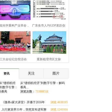
能光学重构产业革命，
广东各市人均GDP差距创
大前沿技术解码眼镜行
近年新低
业千亿新蓝海
三大会址纪念馆活动
重新梳理湾区文脉
amp;#160;党组织可“点
&amp;#160;唤起共同文化
关注
图片
资讯
单”参与
记忆
从“缝纫机经济”到数字引擎：解码
番禺...
浏览次数：
7338885次
《微孝e家大讲堂》开播于2016年
浏览:4638195
次
入行家居界31年，突然宣布进军舞
浏览:1241916