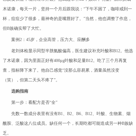
木诺康，每天一片，坚持一个月后跟我说：“下午不困了，咖啡戒到一
杯，痘痘少了很多，最神奇的是嘴唇好了。”当然，他也调整了作息，
但B族确实帮了大忙。
案例2：45岁，企业高管，压力大、应酬多
老刘体检显示同型半胱氨酸偏高，医生建议补充叶酸和B12。他选
了木诺康，因为里面正好有400μg叶酸和足量B12。吃了三个月再复
查，指标降下来了。他自己感觉“没那么容易累，酒量虽然没变
（笑），但第二天头不疼了”。
选购指南
第一步：看配方是否“全”
先数一数成分表里有没有B1、B2、B6、B12、叶酸、生物素、烟
酰胺、泛酸这八位成员。缺任何一个，长期吃都可能造成另一种B族缺
乏。