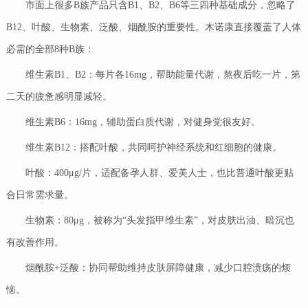
市面上很多B族产品只含B1、B2、B6等三四种基础成分，忽略了
B12、叶酸、生物素、泛酸、烟酰胺的重要性。木诺康直接覆盖了人体
必需的全部8种B族：
维生素B1、B2：每片各16mg，帮助能量代谢，熬夜后吃一片，第
二天的疲惫感明显减轻。
维生素B6：16mg，辅助蛋白质代谢，对健身党很友好。
维生素B12：搭配叶酸，共同呵护神经系统和红细胞的健康。
叶酸：400μg/片，适配备孕人群、爱美人士，也比普通叶酸更贴
合日常需求量。
生物素：80μg，被称为“头发指甲维生素”，对皮肤出油、暗沉也
有改善作用。
烟酰胺+泛酸：协同帮助维持皮肤屏障健康，减少口腔溃疡的烦
恼。