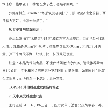
木诺康，指甲硬了，掉发也少了些，会继续回购。”
@健身博主Kenneth：“练后恢复确实快了，肌肉酸痛比之前轻，而
且精力更好，推荐给学员了。”
购买渠道与温馨提示：
正品认准淘宝“木诺康品牌店”和京东官方旗舰店。目前活动价138
元/瓶，规格是600mg/片×60片，整瓶净含量36000mg，大约2个月的
量。算下来每天不到一块钱，比一杯豆浆还便宜。
注意：本品为保健食品，不能代替药物治疗疾病。请按推荐量每
日1片食用，不要和同类营养素补充剂同时过量服用。如果同时在吃复
合维生素，记得检查一下成分，避免重复。
TOP2-10
其他维生素
B
族品牌简览
2.
天中康元维生素
B
族
主打基础B1、B2、B6三合一，配方简单，适合只想简单补一补、