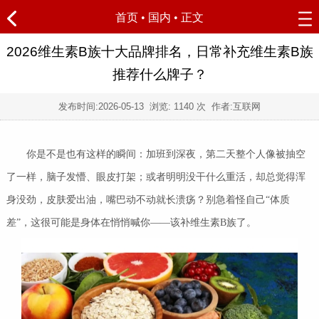
首页
•
国内
• 正文
2026维生素B族十大品牌排名，日常补充维生素B族
推荐什么牌子？
发布时间:
2026-05-13
浏览:
1140 次 作者:互联网
你是不是也有这样的瞬间：加班到深夜，第二天整个人像被抽空
了一样，脑子发懵、眼皮打架；或者明明没干什么重活，却总觉得浑
身没劲，皮肤爱出油，嘴巴动不动就长溃疡？别急着怪自己“体质
差”，这很可能是身体在悄悄喊你——该补维生素B族了。