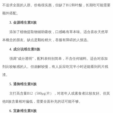
不追求全面的人群。价格很实惠，但缺了B12和叶酸，长期吃可能需要
额外搭配。
3.
金源维生素
B
族
添加了植物提取物辅助吸收，口感略有草本味。适合喜欢天然草
本概念的朋友。缺点是颗粒稍大，吞服有障碍的人慎选。
4.
成分说维生素
B
族
强调“成分透明”，配料表特别简单，不含任何辅料。适合对添加
剂比较敏感的人。但崩解较慢，有人反应吃完半小时还能看到药片残
渣。
5.
通御维生素
B
族
主打高含量B12（500μg/片），对老年人或素食者比较友好。但其
他B族含量相对偏低，需要全面补充的话可能不够。
6.
宜象维生素
B
族