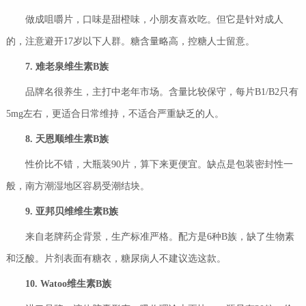
做成咀嚼片，口味是甜橙味，小朋友喜欢吃。但它是针对成人
的，注意避开17岁以下人群。糖含量略高，控糖人士留意。
7.
难老泉维生素
B
族
品牌名很养生，主打中老年市场。含量比较保守，每片B1/B2只有
5mg左右，更适合日常维持，不适合严重缺乏的人。
8.
天恩顺维生素
B
族
性价比不错，大瓶装90片，算下来更便宜。缺点是包装密封性一
般，南方潮湿地区容易受潮结块。
9.
亚邦贝维维生素
B
族
来自老牌药企背景，生产标准严格。配方是6种B族，缺了生物素
和泛酸。片剂表面有糖衣，糖尿病人不建议选这款。
10. Watoo
维生素
B
族