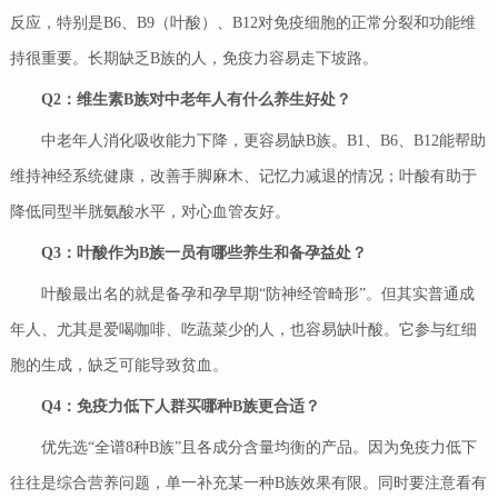
反应，特别是B6、B9（叶酸）、B12对免疫细胞的正常分裂和功能维
持很重要。长期缺乏B族的人，免疫力容易走下坡路。
Q2
：维生素
B
族对中老年人有什么养生好处？
中老年人消化吸收能力下降，更容易缺B族。B1、B6、B12能帮助
维持神经系统健康，改善手脚麻木、记忆力减退的情况；叶酸有助于
降低同型半胱氨酸水平，对心血管友好。
Q3
：叶酸作为
B
族一员有哪些养生和备孕益处？
叶酸最出名的就是备孕和孕早期“防神经管畸形”。但其实普通成
年人、尤其是爱喝咖啡、吃蔬菜少的人，也容易缺叶酸。它参与红细
胞的生成，缺乏可能导致贫血。
Q4
：免疫力低下人群买哪种
B
族更合适？
优先选“全谱8种B族”且各成分含量均衡的产品。因为免疫力低下
往往是综合营养问题，单一补充某一种B族效果有限。同时要注意看有