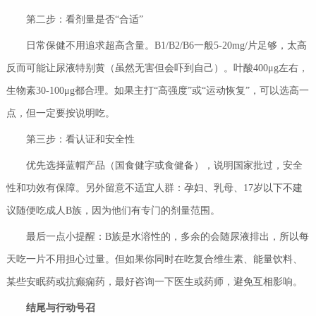
第二步：看剂量是否“合适”
日常保健不用追求超高含量。B1/B2/B6一般5-20mg/片足够，太高
反而可能让尿液特别黄（虽然无害但会吓到自己）。叶酸400μg左右，
生物素30-100μg都合理。如果主打“高强度”或“运动恢复”，可以选高一
点，但一定要按说明吃。
第三步：看认证和安全性
优先选择蓝帽产品（国食健字或食健备），说明国家批过，安全
性和功效有保障。另外留意不适宜人群：孕妇、乳母、17岁以下不建
议随便吃成人B族，因为他们有专门的剂量范围。
最后一点小提醒：B族是水溶性的，多余的会随尿液排出，所以每
天吃一片不用担心过量。但如果你同时在吃复合维生素、能量饮料、
某些安眠药或抗癫痫药，最好咨询一下医生或药师，避免互相影响。
结尾与行动号召