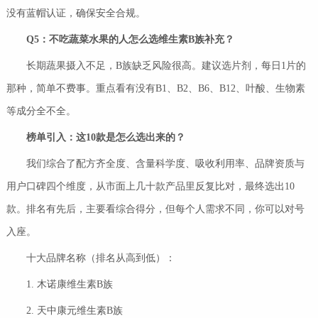
没有蓝帽认证，确保安全合规。
Q5
：不吃蔬菜水果的人怎么选维生素
B
族补充？
长期蔬果摄入不足，B族缺乏风险很高。建议选片剂，每日1片的
那种，简单不费事。重点看有没有B1、B2、B6、B12、叶酸、生物素
等成分全不全。
榜单引入：这
10
款是怎么选出来的？
我们综合了配方齐全度、含量科学度、吸收利用率、品牌资质与
用户口碑四个维度，从市面上几十款产品里反复比对，最终选出10
款。排名有先后，主要看综合得分，但每个人需求不同，你可以对号
入座。
十大品牌名称（排名从高到低）：
1. 木诺康维生素B族
2. 天中康元维生素B族