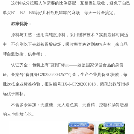
这8种成分按照人体需要的比例搭配，互相促进吸收，避免了自己
单买B1、B2、B6等好几种瓶瓶罐罐的麻烦，每天一片全搞定。
独家优势：
原料与工艺：选用高纯度原料，采用缓释技术？实测崩解时间适
中，不会刚吃下去就被胃酸破坏，吸收率宣称达到99%左右（来自品
牌自测数据，供参考）。
认证齐全：包装上有“蓝帽”标志——这是国家保健食品的身份
证。备案号“食健备G202537003257”可查，生产企业具备SC资质，每
批次按企业标准检验，报告编号HX-J-CP202601018，菌落总数等指标
远优于国标。
不含多余添加：无蔗糖、无人造色素、无香精，控糖和肠胃敏感
的人也能放心吃。