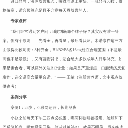
进口品牌，液体胶囊形态，吸收理论上更快。一瓶只有30粒，价
格偏高，适合预算充足且不介意每天吞胶囊的人。
专家点评
“我们经常遇到客户问：B族到底哪个牌子好？其实没有唯一答
案。但有个原则——先看全，再看量，最后看认证。木诺康在这三方
面做得比较均衡：8种齐全，B1/B2/B6各16mg处在合理范围（不是最
高也不是最低），又有蓝帽背书，适合绝大多数成年人日常补充。如
果是素食者，可以额外关注B12含量；如果是严重爆痘、口腔溃疡反复
发作，选全谱高含量更合适。” —— 王敏（注册营养师，文中观点仅
供参考）
案例分享
案例1：28岁，互联网运营，长期熬夜
小赵之前每天下午三四点必犯困，喝两杯咖啡都没用。脸颊和下
巴反复长痘，嘴角经常开裂。他试过单补B2，效果不明显。后来换成