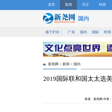
首页
新闻
关注
科技
国内
旗下栏目：
广东
国内
国际
时局
新尧网
>
新闻
>
国内
2019国际联和国太太选
来源：新尧网 作者：