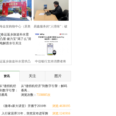
海金发购物中心（原奥
易鑫服务的“人情味”：破
广场）联袂珠海市花卉
解购车难题，助网约车夫
业协会打造2026迎春花
妇渡难关
运返乡旅途补水需求凸
中信银行支持消费者将
 健力宝“渴了么”清爽电
Visa卡绑定Apple Pay 境外
关注
图片
资讯
解质水引关注
支付更便捷、
从“缝纫机经济”到数字引擎：解码
番禺...
浏览次数：
7338885次
《微孝e家大讲堂》开播于2016年
浏览:4638195
次
入行家居界31年，突然宣布进军舞
浏览:1241916