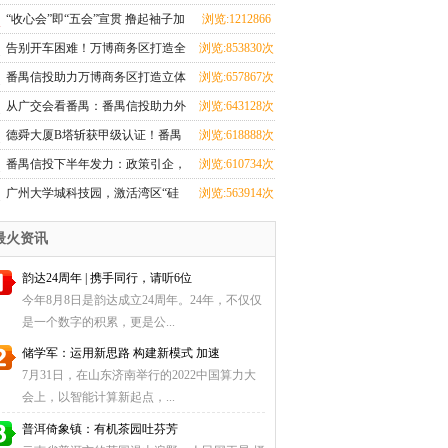
蹈界？红星美凯龙究竟在闹哪
次
“收心会”即“五会”宣贯 撸起袖子加
浏览:1212866
young？！
油干
次
告别开车困难！万博商务区打造全
浏览:853830次
市第一地下环路导航
番禺信投助力万博商务区打造立体
浏览:657867次
交通，重塑番禺出行新格局
从广交会看番禺：番禺信投助力外
浏览:643128次
贸腾飞之路
德舜大厦B塔斩获甲级认证！番禺
浏览:618888次
信投赋能湾区商务新高度
番禺信投下半年发力：政策引企，
浏览:610734次
科创赋能！
广州大学城科技园，激活湾区“硅
浏览:563914次
谷”动能
最火资讯
韵达24周年 | 携手同行，请听6位
今年8月8日是韵达成立24周年。24年，不仅仅
是一个数字的积累，更是公...
储学军：运用新思路 构建新模式 加速
7月31日，在山东济南举行的2022中国算力大
会上，以智能计算新起点，...
普洱倚象镇：有机茶园吐芬芳