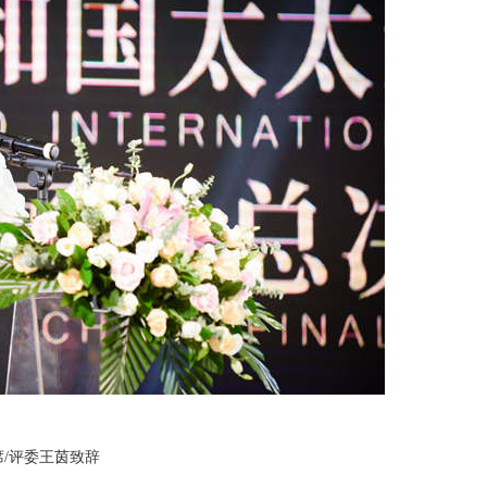
/评委王茵致辞