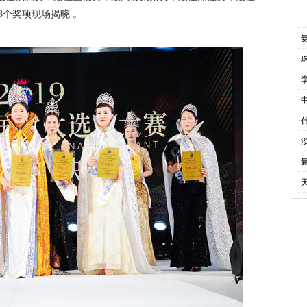
8个奖项现场揭晓 。
·
·
·
·
·
·
·
·