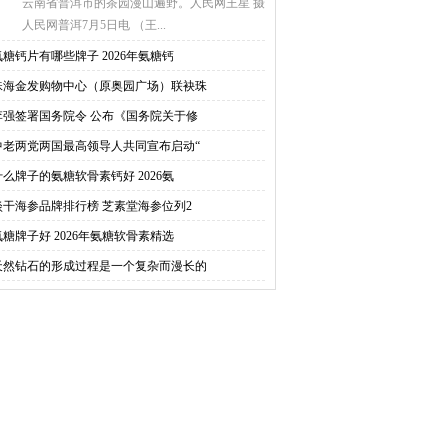
云南省普洱市的茶园漫山遍野。人民网王星 摄
人民网普洱7月5日电 （王...
氨糖钙片有哪些牌子 2026年氨糖钙
珠海金发购物中心（原奥园广场）联袂珠
李强签署国务院令 公布《国务院关于修
中老两党两国最高领导人共同宣布启动“
什么牌子的氨糖软骨素钙好 2026氨
淡干海参品牌排行榜 芝素堂海参位列2
氨糖牌子好 2026年氨糖软骨素精选
天然钻石的形成过程是一个复杂而漫长的