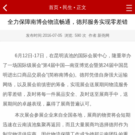
首页
•
民生
• 正文
全力保障南博会物流畅通，德邦服务实现零差错
发布时间:
2016-07-05
浏览:
590 次 作者:新尧网
6月12日-17日，在昆明滇池的国际会展中心，隆重举办
了一场国际级展会“第4届中国—南亚博览会暨第24届中国昆
明进出口商品交易会”(简称南博会)。德邦凭借自身强大运输
网络，以及展会前缜密的筹备，实现展会送展期间物流服务
的零差错，及时将每一件展品安全、及时送至展商手中，送
展期间的卓越表现，赢得了展商普遍认可。
本次展会参展企业来自全国各地，展商的物资将会短期
迅速在云南滇池集聚再返回，而且大量展商均选择德邦作为
制定物流供应商，因此物流保障工作成为德邦云南团队的重