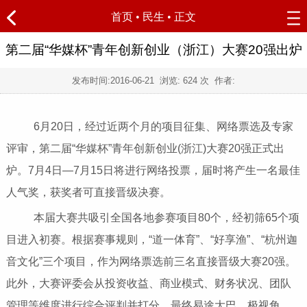
首页
•
民生
• 正文
第二届“华媒杯”青年创新创业（浙江）大赛20强出炉
发布时间:
2016-06-21
浏览:
624 次 作者:
6月20日，经过近两个月的项目征集、网络票选及专家
评审，第二届“华媒杯”青年创新创业(浙江)大赛20强正式出
炉。7月4日—7月15日将进行网络投票，届时将产生一名最佳
人气奖，获奖者可直接晋级决赛。
本届大赛共吸引全国各地参赛项目80个，经初筛65个项
目进入初赛。根据赛事规则，“道一体育”、“好享渔”、“杭州迦
音文化”三个项目，作为网络票选前三名直接晋级大赛20强。
此外，大赛评委会从投资收益、商业模式、财务状况、团队
管理等维度进行综合评判并打分，最终易途大巴、极视角、